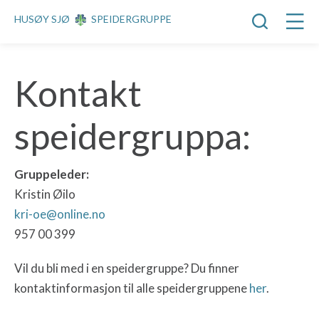
HUSØY SJØ
SPEIDERGRUPPE
Kontakt
speidergruppa:
Gruppeleder:
Kristin Øilo
kri-oe@online.no
957 00 399
Vil du bli med i en speidergruppe? Du finner
kontaktinformasjon til alle speidergruppene
her
.