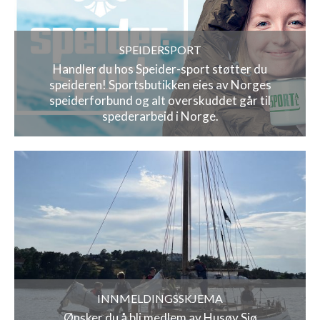
SPEIDERSPORT
Handler du hos Speider-sport støtter du
speideren! Sportsbutikken eies av Norges
speiderforbund og alt overskuddet går til
spederarbeid i Norge.
INNMELDINGSSKJEMA
Ønsker du å bli medlem av Husøy Sjø