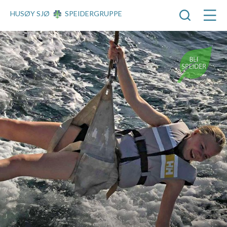
HUSØY SJØ
SPEIDERGRUPPE