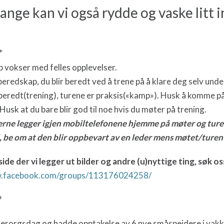
mange kan vi også rydde og vaske litt 
*
vokser med felles opplevelser.
 beredskap, du blir beredt ved å trene på å klare deg selv unde
eredt(trening), turene er praksis(«kamp»). Husk å komme på
 Husk at du bare blir god til noe hvis du møter på trening.
derne legger igjen mobiltelefonene hjemme på møter og ture
 be om at den blir oppbevart av en leder mens møtet/turen 
ide der vi legger ut bilder og andre (u)nyttige ting, søk os
w.facebook.com/groups/113176024258/
?
Gerorgsdag og hadde opptakelse av 6 nye småspeidere i vakk