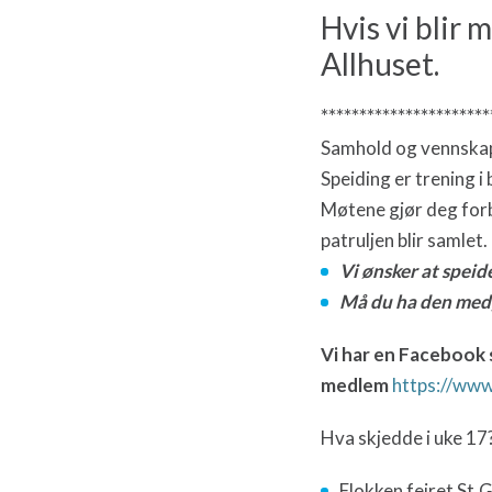
Hvis vi blir 
Allhuset.
**********************
Samhold og vennskap 
Speiding er trening i
Møtene gjør deg forb
patruljen blir samlet.
Vi ønsker at spei
Må du ha den med,
Vi har en Facebook s
medlem
https://ww
Hva skjedde i uke 17
Flokken feiret St.