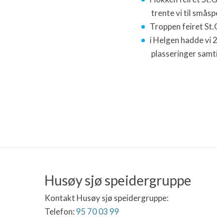
trente vi til smås
Troppen feiret St
i Helgen hadde vi 
plasseringer samti
Husøy sjø speidergruppe
Kontakt Husøy sjø speidergruppe:
Telefon:
95 70 03 99