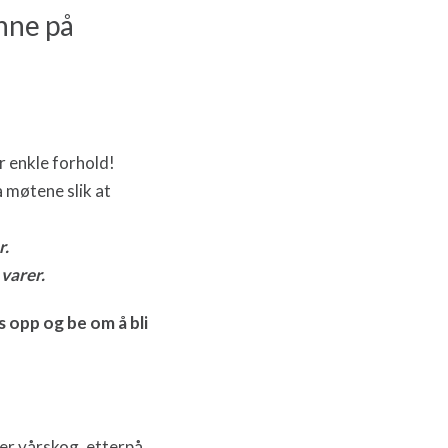
inne på
r enkle forhold!
 møtene slik at
r.
varer.
s opp og be om å bli
er vårskog. etterpå