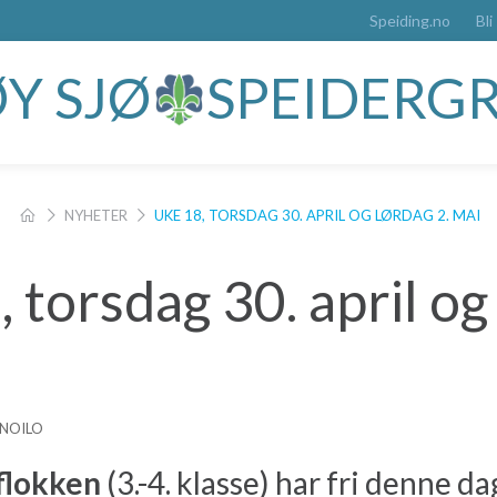
Speiding.no
Bli
Y SJØ
SPEIDERG
NYHETER
UKE 18, TORSDAG 30. APRIL OG LØRDAG 2. MAI
 torsdag 30. april og
INOILO
flokken
(3.-4. klasse) har fri denne da