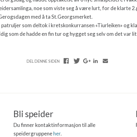
peidersamlinga, noe som viste seg å være lurt, for de klarte 2.
.Gerogsdagen med å ta St.Georgsmerket.
2 patruljer som deltok i kretskonkurransen «Tiurleiken» og kl
dig som de hadde en fin tur og hygget seg selv om det var lit
DEL DENNE SIDEN
Bli speider
Du finner kontaktinformasjon til alle
speidergruppene
her
.