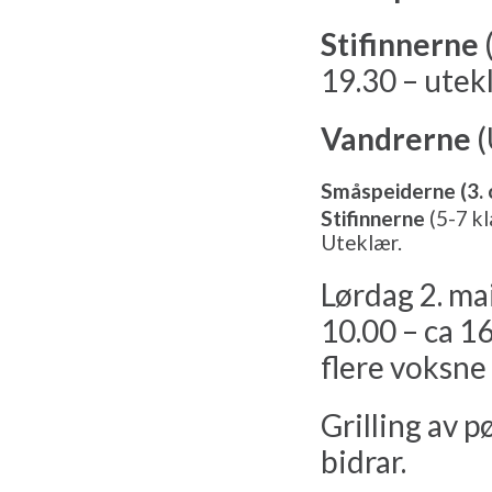
Stifinnerne
(
19.30 – utek
Vandrerne
(
Småspeiderne (3. o
Stifinnerne
(5-7 k
Uteklær.
Lørdag 2. mai
10.00 – ca 16
flere voksn
Grilling av pø
bidrar.