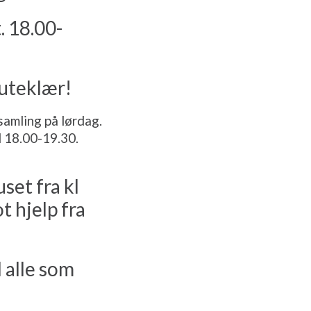
. 18.00-
 uteklær!
samling på lørdag.
l 18.00-19.30.
set fra kl
t hjelp fra
l alle som