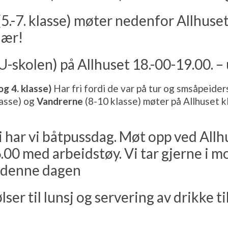
5.-7. klasse) møter nedenfor Allhuset
lær!
U-skolen) på Allhuset 18.-00-19.00. –
g 4. klasse)
Har fri fordi de var på tur og smsåpeider
lasse) og
Vandrerne
(8-10 klasse) møter på Allhuset k
 har vi båtpussdag. Møt opp ved Allhu
.00 med arbeidstøy. Vi tar gjerne i mo
e denne dagen
lser til lunsj og servering av drikke ti