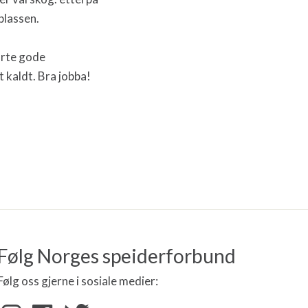
plassen.
arte gode
t kaldt. Bra jobba!
Følg Norges speiderforbund
Følg oss gjerne i sosiale medier: